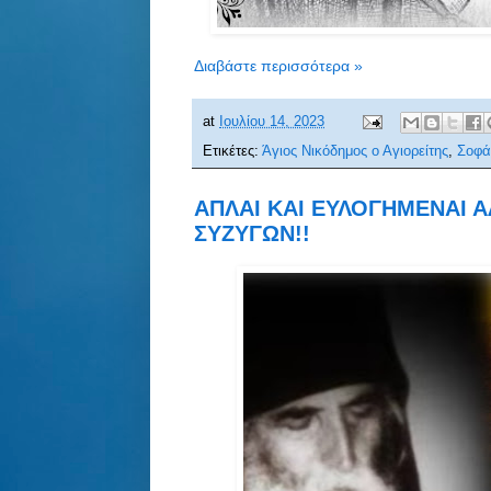
Διαβάστε περισσότερα »
at
Ιουλίου 14, 2023
Ετικέτες:
Άγιος Νικόδημος ο Αγιορείτης
,
Σοφά
ΑΠΛΑΙ ΚΑΙ ΕΥΛΟΓΗΜΕΝΑΙ Α
ΣΥΖΥΓΩΝ!!