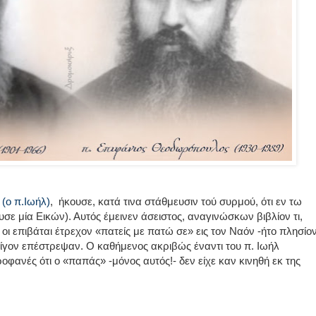
,
(ο π.Ιωήλ)
, ήκουσε, κατά τινα στάθμευσιν τού συρμού, ότι εν τω
ε μία Εικών). Αυτός έμεινεν άσειστος, αναγινώσκων βιβλίον τι,
οι επιβάται έτρεχον «πατείς με πατώ σε» εις τον Ναόν -ήτο πλησίο
ολίγον επέστρεψαν. Ο καθήμενος ακριβώς έναντι του π. Ιωήλ
φανές ότι ο «παπάς» -μόνος αυτός!- δεν είχε καν κινηθή εκ της