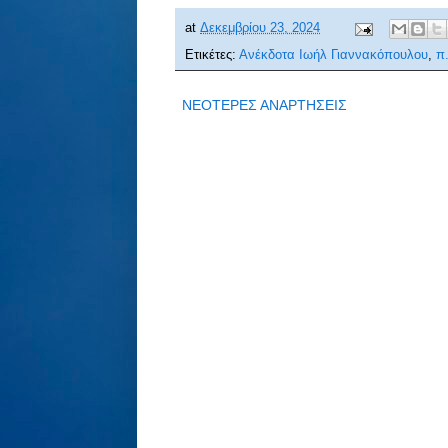
at
Δεκεμβρίου 23, 2024
Ετικέτες:
Ανέκδοτα Ιωήλ Γιαννακόπουλου
,
π
ΝΕΟΤΕΡΕΣ ΑΝΑΡΤΗΣΕΙΣ