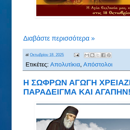
Διαβάστε περισσότερα »
at
Οκτωβρίου 18, 2025
Ετικέτες:
Απολυτίκια
,
Απόστολοι
Η ΣΩΦΡΩΝ ΑΓΩΓΗ ΧΡΕΙΑΖ
ΠΑΡΑΔΕΙΓΜΑ ΚΑΙ ΑΓΑΠΗΝ!