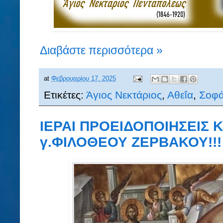
Διαβάστε περισσότερα »
at
Φεβρουαρίου 17, 2025
Ετικέτες:
Άγιος Νεκτάριος
,
Αθεΐα
,
Σοφά
ΙΕΡΑΙ ΠΡΟΕΙΔΟΠΟΙΗΣΕΙΣ 
γ.ΦΙΛΟΘΕΟΥ ΖΕΡΒΑΚΟΥ!!!