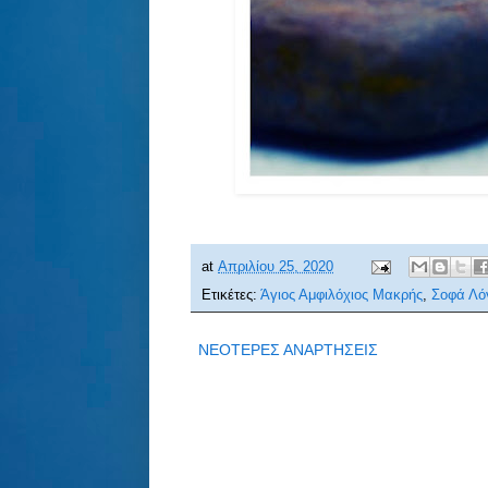
at
Απριλίου 25, 2020
Ετικέτες:
Άγιος Αμφιλόχιος Μακρής
,
Σοφά Λό
ΝΕΟΤΕΡΕΣ ΑΝΑΡΤΗΣΕΙΣ