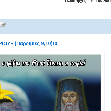
Πλούταρχος, «Ηθικά» 208 
Υ» (Παροιμίες 9,10)!!!