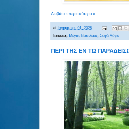
Διαβάστε περισσότερα »
at
Ιανουαρίου 01, 2025
Ετικέτες:
Μέγας Βασίλειος
,
Σοφά Λόγια
ΠΕΡΙ ΤΗΣ ΕΝ ΤΩ ΠΑΡΑΔΕΙΣ