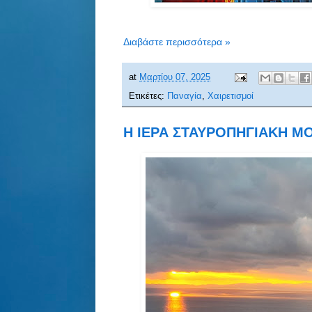
Διαβάστε περισσότερα »
at
Μαρτίου 07, 2025
Ετικέτες:
Παναγία
,
Χαιρετισμοί
Η ΙΕΡΑ ΣΤΑΥΡΟΠΗΓΙΑΚΗ ΜΟΝ