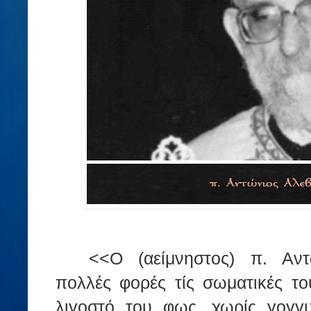
<<Ο (αείμνηστος) π. Αντ
πολλές φορές τίς σωματικές του
λιγοστό του φως, χωρίς γογγ