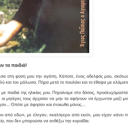
ν τα παιδιά!
μέσα στη φύση μου την αγάπη. Κάποτε, ένας αδελφός μου, σκότω
ύ και τον μάλωσα. Πήρα μετά το πουλάκι και το έθαψα με κλάματ
 με παιδιά της ηλικίας μου. Πηγαίναμε στο δάσος, προσευχόμαστα
 οι μητέρες τους άρχισαν να μην τα αφήνουν να έρχωνται μαζί μο
γαν... Οπότε με άφησαν και ένοιωθα μόνος…
ο από εδώ», με έλεγαν, «καλόγερο από εκεί», μου είχαν κάνει τ
ίο, που δεν μπορούσα να ανθέξω την κοροϊδία.