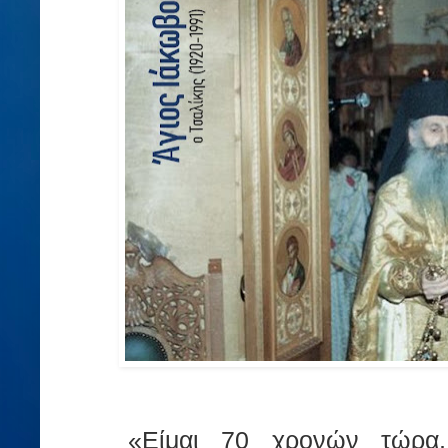
«Είμαι 70 χρονών τώρα,