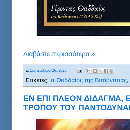
Διαβάστε περισσότερα »
at
Σεπτεμβρίου 26, 2025
Ετικέτες:
π.Θαδδαίος της Βιτόβνιτσας
ΕΝ ΕΠΙ ΠΛΕΟΝ ΔΙΔΑΓΜΑ, 
ΤΡΟΠΟΥ ΤΟΥ ΠΑΝΤΟΔΥΝΑΜ