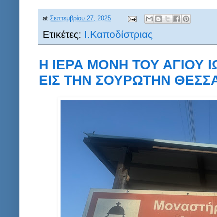
at
Σεπτεμβρίου 27, 2025
Ετικέτες:
Ι.Καποδίστριας
Η ΙΕΡΑ ΜΟΝΗ ΤΟΥ ΑΓΙΟΥ 
ΕΙΣ ΤΗΝ ΣΟΥΡΩΤΗΝ ΘΕΣΣΑ