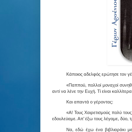
Κάποιος αδελφός ερώτησε τον γέ
«Παππού, πολλοί μοναχοί συνηθί
αντί να λένε την Ευχή. Τί είναι καλλίτερα
Και απαντά ο γέροντας:
«Α! Τους Χαιρετισμούς πολύ τους
εδουλεύαμε. Απ’ έξω τους λέγαμε, δύο, τ
Να, εδώ έχω ένα βιβλιαράκι με