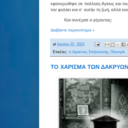
εφανερώθηκε σε πολλούς Αγίους και τους
τον φυλάει και σ` αυτήν τη ζωή, αλλά κα
Και συνέχισε ο γέροντας:
Διαβάστε περισσότερα »
at
Ιουνίου 22, 2021
Ετικέτες:
π.Αρσένιος Σπηλαιώτης
,
Παναγία
ΤΟ ΧΑΡΙΣΜΑ ΤΩΝ ΔΑΚΡΥΩΝ