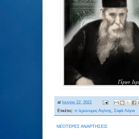
at
Ιουνίου 22, 2021
Ετικέτες:
π.Ιερώνυμος Αιγίνης
,
Σοφά Λόγια
ΝΕΟΤΕΡΕΣ ΑΝΑΡΤΗΣΕΙΣ