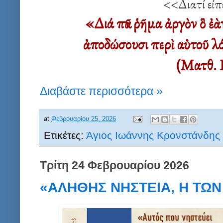
<<Διατί είπ
«Διά πᾶν ῥῆμα ἀργὸν ὃ ἐὰ
ἀποδώσουσι περὶ αὐτοῦ λό
(Ματθ. Ι
Διαβάστε περισσότερα »
at
Φεβρουαρίου 25, 2026
Ετικέτες:
Άγιος Ιωάννης Κρονστάνδης
Τρίτη 24 Φεβρουαρίου 2026
«ΑΛΗΘΗΣ ΝΗΣΤΕΙΑ, Η ΤΩΝ