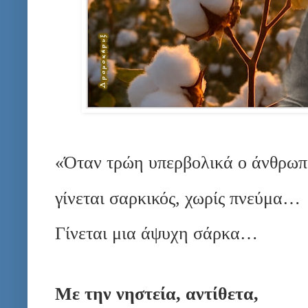
«Όταν τρώ­η υπερ­βο­λι­κά ο άν­θρω­π
γί­νε­ται σαρ­κι­κός, χω­ρίς πνεύ­μα…
Γί­νε­ται μια άψυ­χη σάρ­κα…
Με την νη­στεία, αν­τί­θε­τα,