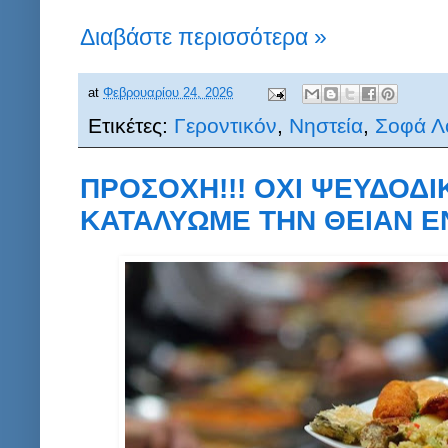
Διαβάστε περισσότερα »
at
Φεβρουαρίου 24, 2026
Ετικέτες:
Γεροντικόν
,
Νηστεία
,
Σοφά Λ
ΠΡΟΣΟΧΗ!!! ΟΧΙ ΨΕΥΔΟΔΙΚ
ΚΑΤΑΛΥΩΜΕ ΤΗΝ ΘΕΙΑΝ Ε