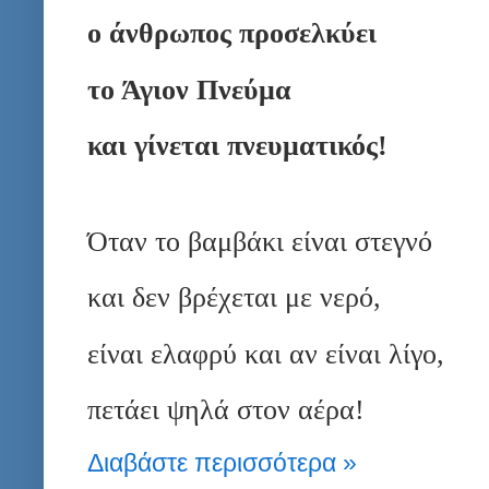
ο άν­θρω­πος προ­σελ­κύ­ει
το Άγιον Πνεύ­μα
και γί­νε­ται πνευ­μα­τι­κός!
Όταν το βαμ­βά­κι εί­ναι στε­γνό
και δεν βρέ­χε­ται με νερό,
εί­ναι ελα­φρύ και αν εί­ναι λίγο,
πε­τά­ει ψηλά στον αέρα!
Διαβάστε περισσότερα »