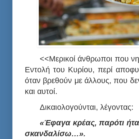
<<Με­ρι­κοί άν­θρω­ποι που νη­
Εν­το­λή του Κυ­ρί­ου, περί απο­φυ­
όταν βρε­θούν με άλ­λους, που δεν 
και αυ­τοί.
Δι­καιο­λο­γούν­ται, λέ­γον­τας:
«Έ­φα­γα κρέ­ας, πα­ρό­τι ή
σκαν­δα­λί­σω…».