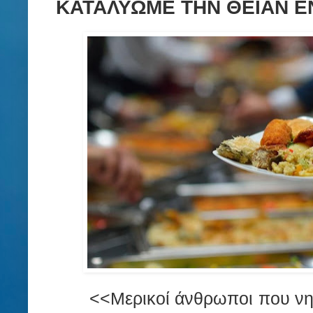
ΚΑΤΑΛΥΩΜΕ ΤΗΝ ΘΕΙΑΝ Ε
<<Με­ρι­κοί άν­θρω­ποι που νη­