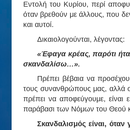
Εν­το­λή του Κυ­ρί­ου, περί απο­φυ­
όταν βρε­θούν με άλ­λους, που δεν 
και αυ­τοί.
Δι­καιο­λο­γούν­ται, λέ­γον­τας:
«Έ­φα­γα κρέ­ας, πα­ρό­τι ή
σκαν­δα­λί­σω…».
Πρέ­πει βέ­βαια να προ­σέ­χου
τους συ­ναν­θρώ­πους μας, αλλά ο
πρέ­πει να απο­φεύ­γου­με, εί­ναι
πα­ρά­βα­σι των Νό­μων του Θεού κ
Σκαν­δα­λι­σμός εί­ναι, όταν γ