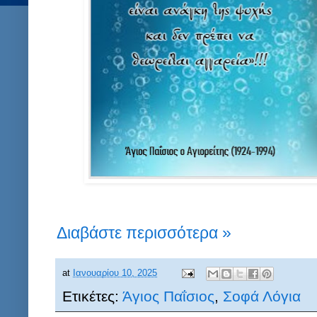
Διαβάστε περισσότερα »
at
Ιανουαρίου 10, 2025
Ετικέτες:
Άγιος Παΐσιος
,
Σοφά Λόγια