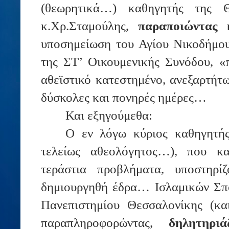
(θεωρητικά…) καθηγητής της Θ
κ.Χρ.Σταμούλης,
παραποιώντας
υποσημείωση του Αγίου Νικοδήμου
της ΣΤ’ Οικουμενικής Συνόδου, «
αθεϊστικό κατεστημένο, ανεξαρτήτω
δύσκολες και πονηρές ημέρες…
Και εξηγούμεθα:
Ο εν λόγω κύριος καθηγητή
τελείως αθεολόγητος…), που κα
τεράστια προβλήματα, υποστηρί
δημιουργηθή έδρα… Ισλαμικών Σπ
Πανεπιστημίου Θεσσαλονίκης (κα
παραπληροφορώντας,
δηλητηριά