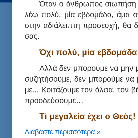
Όταν ο άν­θρω­πος σιω­πή­ση 
λέω πολύ, μία εβδομάδα, άμα σιω
στην αδιά­λει­πτη προ­σευ­χή, θα 
σας.
Όχι πολύ, μία εβδο­μά­δα
Αλλά δεν μπο­ρού­με να μην μι
συ­ζη­τή­σου­με, δεν μπο­ρού­με να 
με... Κοι­τά­ζου­με τον άλφα, τον 
προ­ο­δεύ­σου­με…
Τί με­γα­λεία έχει ο Θεός!
Διαβάστε περισσότερα »