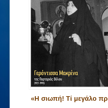
«Η σιω­πή! Τί με­γά­λο πρά