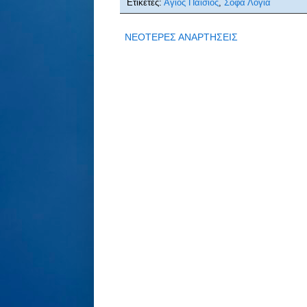
Ετικέτες:
Άγιος Παΐσιος
,
Σοφά Λόγια
ΝΕΟΤΕΡΕΣ ΑΝΑΡΤΗΣΕΙΣ