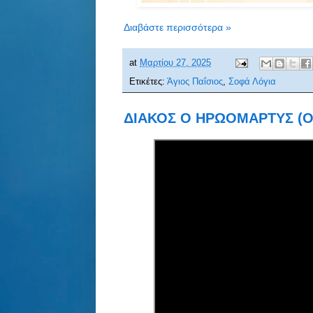
Διαβάστε περισσότερα »
at
Μαρτίου 27, 2025
Ετικέτες:
Άγιος Παΐσιος
,
Σοφά Λόγια
ΔΙΑΚΟΣ Ο ΗΡΩΟΜΑΡΤΥΣ (Ολό