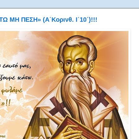
ΜΗ ΠΕΣΗ» (Α΄Κορινθ. Ι΄10΄)!!!