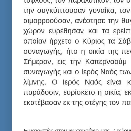
την συγκύπτουσαν γυναίκα, τον
αιμορροούσαν, ανέστησε την θυγα
χώρον ευρέθησαν και τα ερείπ
οποίαν ήρχετο ο Κύριος τα Σάβ
συναγωγής, ήτο η οικία της π
Σήμερον, εις την Καπερναούμ 
συναγωγής και ο Ιερός Ναός τω
λίμνης. Ο Ιερός Ναός είναι κ
παράδοσιν, ευρίσκετο η οικία, ε
εκατέβασαν εκ της στέγης τον πα
Ευχαριστίες στον φωτογράφο μας, Γεώργι