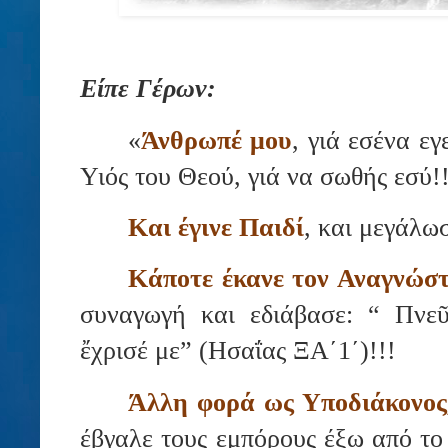
Είπε Γέρων:
«
Άνθρωπέ μου
, γιά εσένα εγ
Υιός του Θεού, γιά να σωθής εσύ!!
Και έγινε Παιδί
, και μεγάλω
Κάποτε έκανε τον Αναγνώσ
συναγωγή και εδιάβασε: “ Πνεῦ
ἔχρισέ με” (Ησαΐας ΞΑ΄1΄)!!!
Άλλη φορά ως Υποδιάκονος
έβγαλε τους εμπόρους έξω από το 