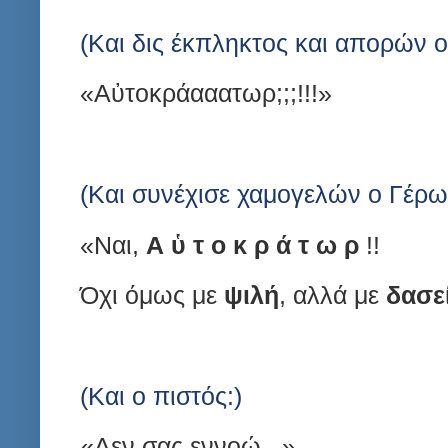
(Και δις έκπληκτος και απορών ο
«Αὐτοκράααατωρ;;;!!!»
(Και συνέχισε χαμογελών ο Γέρω
«Ναι,
Α ὑ τ ο κ ρ ά τ ω ρ
!!
Όχι όμως με
ψιλή
, αλλά με
δασε
(Και ο πιστός:)
«Δεν σας εννοώ...».