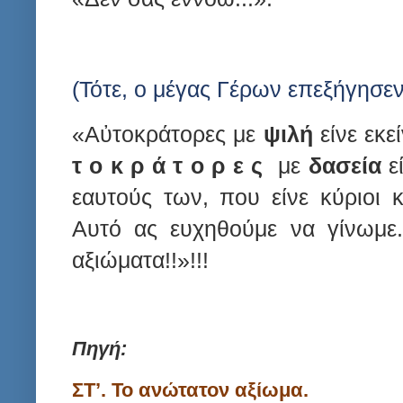
(Τότε, ο μέγας Γέρων επεξήγησεν
«Αὐτοκράτορες με
ψιλή
είνε εκε
τ ο κ ρ ά τ ο ρ ε ς
με
δασεία
εί
εαυτούς των, που είνε κύριοι 
Αυτό ας ευχηθούμε να γίνωμε
αξιώματα!!»!!!
Πηγή:
ΣΤ’. Το ανώτατον αξίωμα.