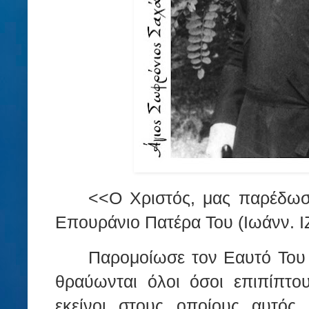
<<Ο Χριστός, μας παρέδωσ
Επουράνιο Πατέρα Του (Ιωάνν. ΙΖ
Παρομοίωσε τον Εαυτό Του
θραύωνται όλοι όσοι επιπίπτο
εκείνοι στους οποίους αυτός