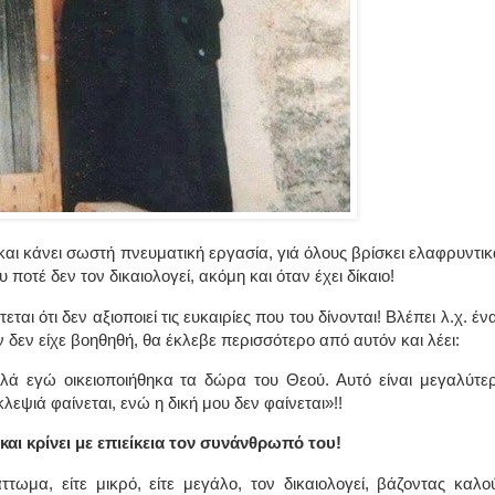
αι κάνει σωστή πνευματική εργασία, γιά όλους βρίσκει ελαφρυντικ
υ ποτέ δεν τον δικαιολογεί, ακόμη και όταν έχει δίκαιο!
πτεται ότι δεν αξιοποιεί τις ευκαιρίες που του δίνονται! Βλέπει λ.χ. έν
 αν δεν είχε βοηθηθή, θα έκλεβε περισσότερο από αυτόν και λέει:
ά εγώ οικειοποιήθηκα τα δώρα του Θεού. Αυτό είναι μεγαλύτε
κλεψιά φαίνεται, ενώ η δική μου δεν φαίνεται»!!
και κρίνει με επιείκεια τον συνάνθρωπό του!
τωμα, είτε μικρό, είτε μεγάλο, τον δικαιολογεί, βάζοντας καλο