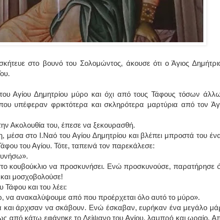
σκήτευε στο βουνό του Σολομώντος, άκουσε ότι ο Άγιος Δημήτρι
ου.
ο του Αγίου Δημητρίου μύρο και όχι από τους Τά­φους τόσων άλλ
υ υπέ­φεραν φρικτότερα και σκληρότερα μαρτύ­ρια από τον Άγ
 την Ακολουθία του, έπεσε να ξεκουρασθή.
, μέσα στο Ι.Ναό του Αγίου Δημητρίου και βλέπει μπροστά του έν
Τάφου του Αγίου. Τότε, ταπεινά τον παρεκάλεσε:
υ­νήσω».
στο κουβού­κλιο να προσ­κυνήσει. Ενώ προσκυνού­σε, παρατήρησε ό
 και μοσχοβολούσε!
 Τάφου και του λέει:
, να ανακαλύψουμε από που προέρχεται όλο αυτό το μύρο».
α και άρχισαν να σκάβουν. Ενώ έσκαβαν, ευρήκαν ένα μεγάλο μά
ς από κάτω εφάνηκε το Λείψανο του Αγίου, λαμπρό και ωραίο. Α