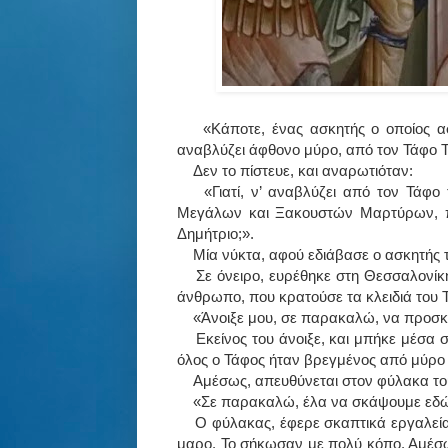
«Κάποτε, ένας ασκητής ο οποίος α
αναβλύζει άφθονο μύρο, από τον Τάφο Τ
Δεν το πίστευε, και αναρωτιόταν:
«Γιατί, ν’ αναβλύζει από τον Τάφ
Μεγάλων και Ξακουστών Μαρτύ­ρων, πο
Δημή­τριο;».
Μία νύκτα, αφού εδιάβασε ο α­σκη­τής
Σε όνειρο, ευρέθηκε στη Θεσσαλονίκη
άνθρω­πο, που κρατούσε τα κλειδιά του 
«Άνοιξε μου, σε παρακαλώ, να προσκ
Εκείνος του άνοιξε, και μπήκε μέσα 
όλος ο Τάφος ήταν βρε­γμέ­νος από μύρο
Αμέσως, απευθύνεται στον φύλακα του
«Σε παρακαλώ, έλα να σκάψουμε εδώ
Ο φύλακας, έφερε σκα­πτικά εργαλεί
μαρο. Το σήκωσαν με πολύ κόπο. Αμέσω