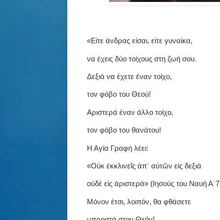
«Είτε άνδρας είσαι, είτε γυναίκα,
να έχεις δύο τοίχους στη ζωή σου.
Δεξιά να έχετε έναν τοίχο,
τον φόβο του Θεού!
Αριστερά έναν άλλο τοίχο,
τον φόβο του θανάτου!
Η Αγία Γραφή λέει:
«Οὐκ ἐκκλινεῖς ἀπ᾿ αὐτῶν εἰς δεξιὰ
οὐδὲ εἰς ἀριστερά» (Ιησούς του Ναυή Α΄7΄
Μόνον έτσι, λοιπόν, θα φθάσετε
μπροστά στον Θεόν!