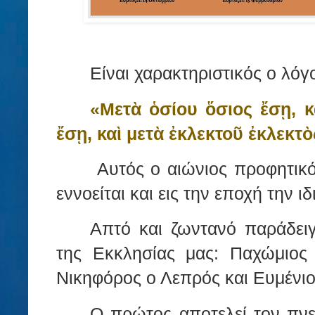
Είναι χαρακτηριστικός ο λό
«Μετὰ ὁσίου ὅσιος ἔσῃ, 
ἔσῃ, καὶ μετὰ ἐκλεκτοῦ ἐκλεκτ
Αυτός ο αιώνιος προφητικό
εννοείται και εις την εποχή την ιδ
Απτό και ζωντανό παράδειγ
της Εκκλησίας μας: Παχώμιος
Νικηφόρος ο Λεπρός και Ευμένιο
Ο πρώτος αποτελεί τον πν