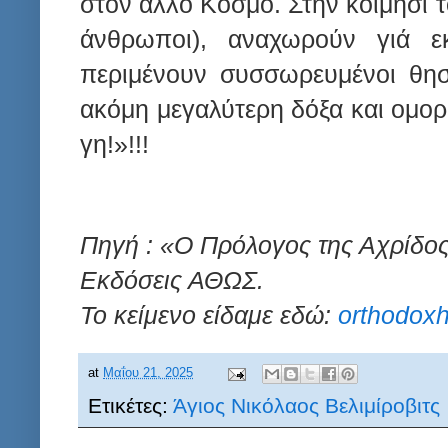
στον άλλο Κόσμο. Στην κοίμησί το
άνθρωποι), αναχωρούν γιά ε
περιμένουν συσσωρευμένοι θησ
ακόμη μεγαλύτερη δόξα και ομορφ
γη!»!!!
Πηγή : «Ο Πρόλογος της Αχρίδος»
Εκδόσεις ΑΘΩΣ.
Το κείμενο είδαμε εδώ:
orthodox
at
Μαΐου 21, 2025
Ετικέτες:
Άγιος Νικόλαος Βελιμίροβιτς