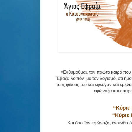
«Ενθυμούμαι, τον πρώτο καιρό που ε
Έβαζα λοιπόν με τον λογισμό, ότι ήμ
τους φίλους του και έφευγαν και εμέ
εφώναζα και επαρα
“Κύριε 
“Κύριε 
Και όσο Τόν εφώναζα, ένοιωθα ότι