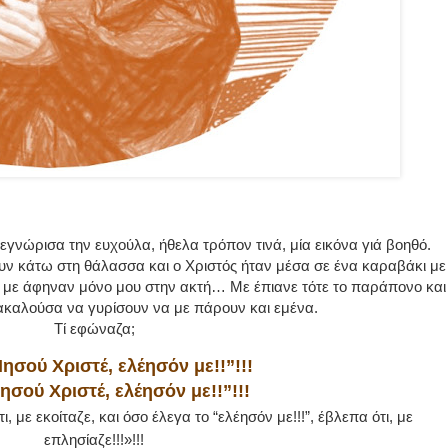
γνώρισα την ευχούλα, ήθελα τρόπον τινά, μία εικόνα γιά βοηθό.
ουν κάτω στη θάλασσα και ο Χριστός ήταν μέσα σε ένα καραβάκι με
να με άφηναν μόνο μου στην ακτή… Με έπιανε τότε το παράπονο και
καλούσα να γυρίσουν να με πάρουν και εμένα.
Τί εφώναζα;
Ιησού Χριστέ, ελέησόν με!!”!!!
Ιησού Χριστέ, ελέησόν με!!”!!!
, με εκοίταζε, και όσο έλεγα το “ελέησόν με!!!”, έβλεπα ότι, με
επλησίαζε!!!»!!!