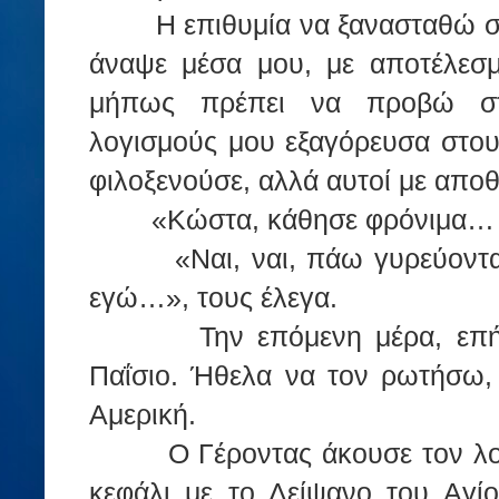
Η επιθυμία να ξανασταθώ 
άναψε μέσα μου, με αποτέλεσμ
μήπως πρέπει να προβώ στ
λογισμούς μου εξαγόρευσα στου
φιλοξενούσε, αλλά αυτοί με απο
«Κώστα, κάθησε φρόνιμα…
«Ναι, ναι, πάω γυρεύοντα
εγώ…», τους έλεγα.
Την επόμενη μέρα, επ
Παΐσιο. Ήθελα να τον ρωτήσω,
Αμερική.
Ο Γέροντας άκουσε τον λ
κεφάλι με το Λείψανο του Αγίο