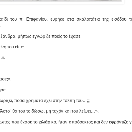
αίδι του π. Επιφανίου, ευρήκε στα σκαλοπάτια της εισόδου τ
.
εξάνδρα, μήπως εγνώριζε ποιός το έχασε.
νη του είπε:
.».
ασε;».
ησε:
νωρίζει, πόσα χρήματα έχει στην τσέπη του…;;;
 Άστο
˙
θα του το δώσω, μη τυχόν και του λείψει…».
ωπος που έχασε το χιλιάρικο, ήταν απρόσεκτος και δεν εφρόντιζε γ