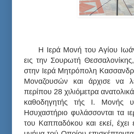
Η Ιερά Μονή του Αγίου Ιωά
εις την Σουρωτή Θεσσαλονίκης,
στην Ιερά Μητρόπολη Κασσανδρε
Μοναζουσών και άρχισε να λε
περίπου 28 χιλιόμετρα ανατολικ
καθοδηγητής τής Ι. Μονής υ
Ησυχαστήριο φυλάσσονται τα ιε
του Καππαδόκου και εκεί, έχει 
μνήμα τού Οποίου επισκέπτονται 