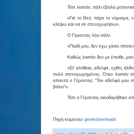
Τότε λοιπόν, πάλι έβαλα μετάνοια
«Γιά το Θεό, πάρε το νόμισμα, ν
κλέψω και να σε στενοχωρήσω».
Ο Γέροντας λέει πάλι:
«Παιδί μου, δεν έχω χάσει τίποτε»
Καθώς λοιπόν δεν με έπειθε, μου 
«Στ’ αλήθεια, αδελφέ, εχθές ήλθα
πολύ στενοχωρημένος. Όταν λοιπόν είδ
απαντά ο Γέροντας: “Τον αδελφό μου συ
βάλει”».
Τότε ο Γέροντας οικοδομήθηκε από 
Πηγή κειμένου:
greekdownloads