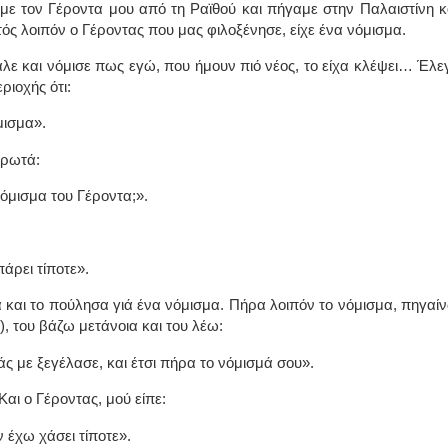
ε τον Γέροντα μου από τη Ραϊθού και πήγαμε στην Παλαιστίνη κ
τός λοιπόν ο Γέροντας που μας φιλοξένησε, είχε ένα νόμισμα.
λε και νόμισε πως εγώ, που ήμουν πιό νέος, το είχα κλέψει… Έλε
ριοχής ότι:
μισμα».
 ρωτά:
όμισμα του Γέροντα;».
άρει τίποτε».
 και το πούλησα γιά ένα νόμισμα. Πήρα λοιπόν το νόμισμα, πηγαί
), του βάζω μετάνοια και του λέω:
 με ξεγέλασε, και έτσι πήρα το νόμισμά σου».
Και ο Γέροντας, μού είπε:
ν έχω χάσει τίποτε».