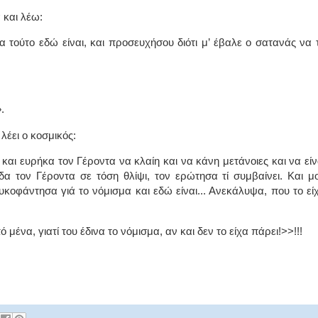
 και λέω:
α τούτο εδώ είναι, και προσευχήσου διότι μ’ έβαλε ο σατανάς να 
.
λέει ο κοσμικός:
 και ευρήκα τον Γέροντα να κλαίη και να κάνη μετάνοιες και να είν
α τον Γέροντα σε τόση θλίψι, τον ερώτησα τί συμβαίνει. Και μ
κοφάντησα γιά το νόμισμα και εδώ είναι... Ανεκάλυψα, που το εί
μένα, γιατί του έδινα το νόμισμα, αν και δεν το είχα πάρει!>>!!!