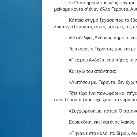
<<Όταν ήμουν πιό νέος φύγαμε μ
μείναμε κοντά σ’ έναν άλλο Γέροντα. Αυ
Κάποια στιγμή ξέχασε που το έβα
λοιπόν, ο Γέροντας στους πατέρες της πε
«Ο αδελφός Ανδρέας πήρε το νό
Το άκουσε ο Γέροντας μου και με
«Πες μου Ανδρέα, εσύ πήρες το ν
Και εγώ του απάντησα:
«Λυπήσου με, Γέροντα, δεν έχω π
Τότε είχα ένα πανωφόρι και πήγα
στον Γέροντα (που είχε χάσει το νόμισμα
«Συγχώρησέ με, πάτερ! Ο σατανάς
Ευρισκόταν εκεί και ένας λαϊκός. 
«Πήγαινε στο καλό, παιδί μου, δε