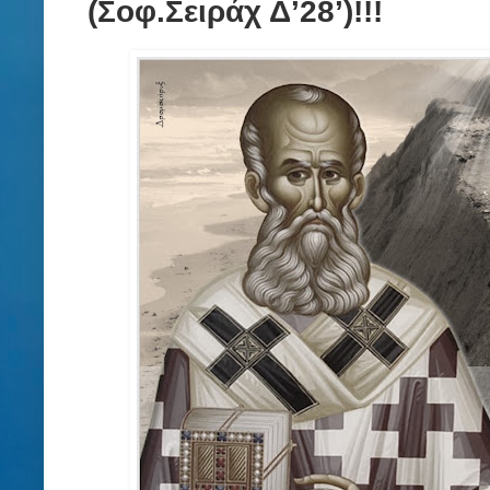
(Σοφ.Σειράχ Δ’28’)!!!