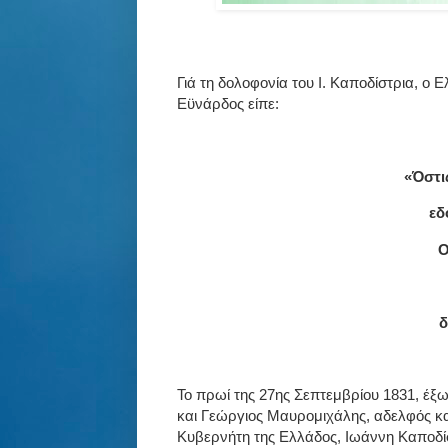
Γιά τη δολοφονία του Ι. Καποδίστρια, ο Ε
Εϋνάρδος είπε:
«Όστι
εδ
Ο
δ
Το πρωί της 27ης Σεπτεμβρίου 1831, έξω
και Γεώργιος Μαυρομιχάλης, αδελφός κ
Κυβερνήτη της Ελλάδος, Ιωάννη Καποδίσ