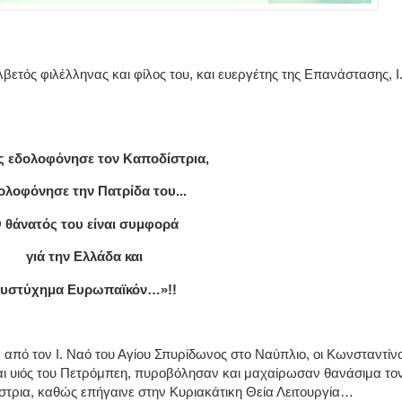
λβετός φιλέλληνας και φίλος του, και ευεργέτης της Επανάστασης, Ι.
ς εδολοφόνησε τον Καποδίστρια,
ολοφόνησε την Πατρίδα του...
 θάνατός του είναι συμφορά
γιά την Ελλάδα και
υστύχημα Ευρωπαϊκόν…»!!
 από τον Ι. Ναό του Αγίου Σπυρίδωνος στο Ναύπλιο, οι Κωνσταντίν
αι υιός του Πετρόμπεη, πυροβόλησαν και μαχαίρωσαν θανάσιμα το
τρια, καθώς επήγαινε στην Κυριακάτικη Θεία Λειτουργία…