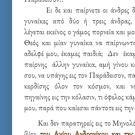
Ει δε και παίρνετε οι άνδρες
γυναίκες από δύο ή τρεις άνδρας, δ
λέγεται εκείνος ο γάμος πορνεία και 
Θεός και μίαν γυναίκα να παίρνωντα
αδελφέ μου, έκαμες παιδιά; Δεν έ
παίρνης άλλην γυναίκα, αμή γίνου κ
σου, να υπάγης εις τον Παράδεισον, π
κερδίσης όλον τον κόσμον, και ν
πηγαίνης εις την κόλασιν, τι όφελος κά
μου, παρά που καίεσαι πάντοτε εις την
Και δεν παρατηρείς εις το Μηνολ
βίον
του Αγίου Ανδρονίκου και της