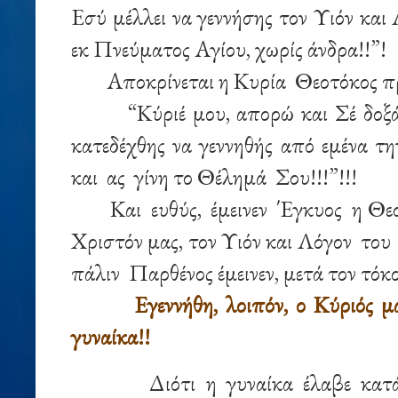
Eσύ μέλλει να γεννήσης τον Υιόν και
εκ Πνεύματος Αγίου, χωρίς άνδρα!!”!
Αποκρίνεται η Κυρία Θεοτόκος πρ
“Κύριέ μου, απορώ και Σέ δοξ
κατεδέχθης να γεννηθής από εμένα τη
και ας γίνη το Θέλημά Σου!!!”!!!
Και ευθύς, έμεινεν Έγκυος η Θεο
Χριστόν μας, τον Υιόν και Λόγον το
πάλιν Παρθένος έμεινεν, μετά τον τόκο
Εγεννήθη, λοιπόν, ο Κύριός μ
γυναίκα!!
Διότι η γυναίκα έλαβε κατ