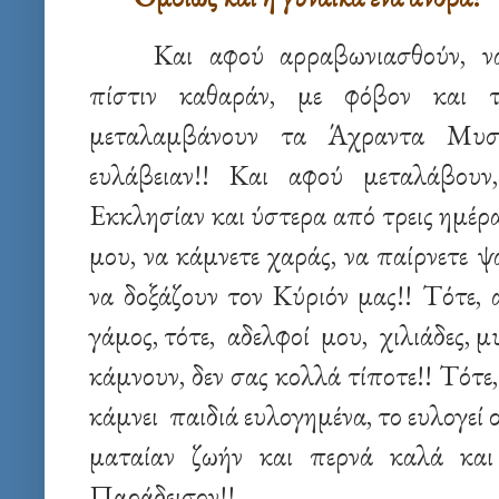
Και αφού αρραβωνιασθούν, ν
πίστιν καθαράν, με φόβον και τ
μεταλαμβάνουν τα Άχραντα Μυσ
ευλάβειαν!! Και αφού μεταλάβουν
Εκκλησίαν και ύστερα από τρεις ημέρας
μου, να κάμνετε χαράς, να παίρνετε 
να δοξάζουν τον Κύριόν μας!! Τότε,
γάμος, τότε, αδελφοί μου, χιλιάδες, 
κάμνουν, δεν σας κολλά τίποτε!! Τότ
κάμνει παιδιά ευλογημένα, το ευλογεί ο
ματαίαν ζωήν και περνά καλά και ε
Παράδεισον!!