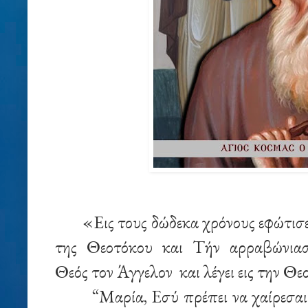
«Εις τους δώδεκα χρόνους εφώτισ
της Θεοτόκου και Τήν αρραβώνιασ
Θεός τον Άγγελον και λέγει εις την Θε
“Μαρία, Eσύ πρέπει να χαίρεσαι