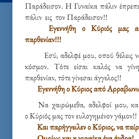
Παράδεισον. Η Γυναίκα πάλιν έπρεπε
πάλιν εις τον Παράδεισον!!
Εγεννήθη ο Κύριός μας από
παρθενίαν!!!
Εσύ, αδελφέ μου, οπού θέλεις 
κόσμον. Τότε είσαι καλός να γίνη
παρθενίαν, τότε γίνεσαι άγγελος!!
Εγεννήθη ο Κύριος από Αρραβωνια
Να χαιρώμεθα, αδελφοί μου, κα
ο Κύριός μας τον ευλογημένον γάμον!!
Και παρήγγειλεν ο Κύριος, να παίρ
Ομοίως και η γυναίκα ένα άνδρα!