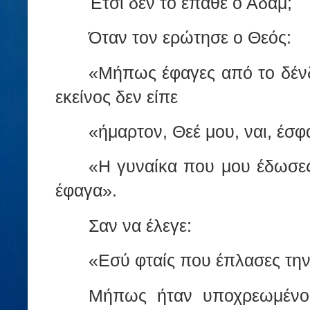
Έτσι δεν το έπαθε ο Αδάμ;
Όταν τον ερώτησε ο Θεός:
«Μήπως έφαγες από το δένδ
εκείνος δεν είπε
«ήμαρτον, Θεέ μου, ναι, έσφ
«Η γυναίκα που μου έδωσες
έφαγα».
Σαν να έλεγε:
«Εσύ φταίς που έπλασες τη
Μήπως ήταν υποχρεωμένο