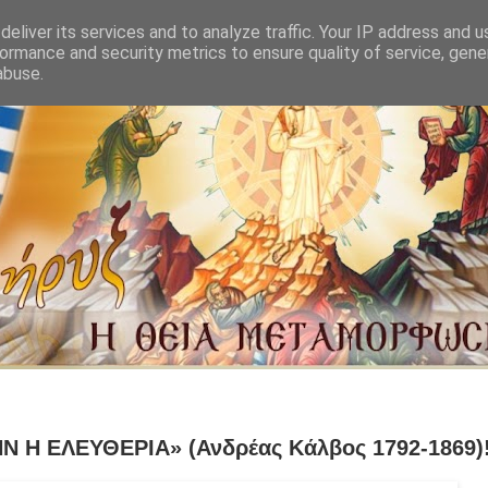
eliver its services and to analyze traffic. Your IP address and 
ormance and security metrics to ensure quality of service, gen
abuse.
 Η ΕΛΕΥΘΕΡΙΑ» (Ανδρέας Κάλβος 1792-1869)!