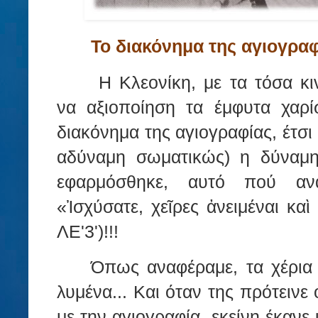
Το διακόνημα της αγιογραφ
Η Κλεονίκη, με τα τόσα κ
να αξιοποίηση τα έμφυτα χαρί
διακόνημα της αγιογραφίας, έτσ
αδύναμη σωματικώς) η δύναμ
εφαρμόσθηκε, αυτό πού αν
«Ἰσχύσατε, χεῖρες ἀνειμέναι κα
ΛΕ'3')!!!
Όπως αναφέραμε, τα χέρια 
λυμένα... Και όταν της πρότεινε
με την αγιογραφία, εκείνη έκανε 