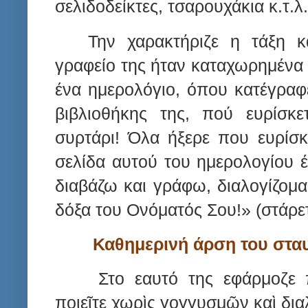
σελιδοδείκτες, τσαρουχάκια κ.τ.λ.
Την χαρακτήριζε η τάξη 
γραφείο της ήταν καταχωρημένα μ
ένα ημερολόγιο, όπου κατέγραφ
βιβλιοθήκης της, πού ευρίσκε
συρτάρι! Όλα ήξερε που ευρίσκ
σελίδα αυτού του ημερολογίου 
διαβάζω και γράφω, διαλογίζομαι
δόξα του Ονόματός Σου!» (στάρε
Καθημερινή άρση του σταυ
Στο εαυτό της εφάρμοζε 
ποιεῖτε χωρὶς γογγυσμῶν καὶ δι