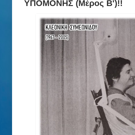
ΥΠΟΜΟΝΗΣ (Μέρος Β')!!