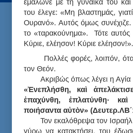
εμάλωνε με τη γυναίκα του και
του έλεγε: «Μη βλαστημάς, γιατ
Ουρανό». Αυτός όμως συνέχιζε. 
το «ταρακούνημα». Τότε αυτός ά
Κύριε, ελέησον! Κύριε ελέησον!»
Πολλές φορές, λοιπόν, ότ
τον Θεόν.
Ακριβώς όπως λέγει η Αγία 
«Ἐνεπλήσθη, καὶ ἀπελάκτισ
ἐπαχύνθη, ἐπλατύνθη· καὶ
ποιήσαντα αὐτὸν» (Δευτερ.ΛΒ΄1
Τον εκαλόθρεψα τον Ισραήλ
γύρω να κατακτήσει, του έδωσα