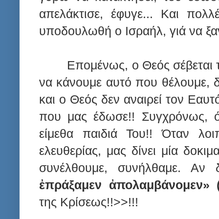
απελάκτισε, έφυγε... Και πολ
υποδουλωθή ο Ισραήλ, γιά να ξα
Επομένως, ο Θεός σέβεται τ
να κάνουμε αυτό που θέλουμε, δι
και ο Θεός δεν αναιρεί τον Εαυτ
που μας έδωσε!! Συγχρόνως, ό
είμεθα παιδιά Του!! Όταν λο
ελευθερίας, μας δίνει μία δοκιμ
συνέλθουμε, συνήλθαμε. Αν 
ἐπράξαμεν ἀπολαμβάνομεν» (
της Κρίσεως!!>>!!!