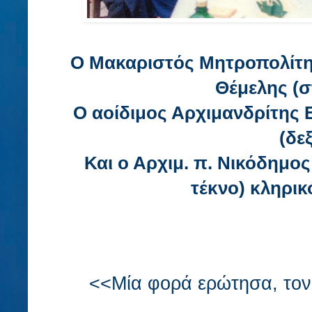
Ο Μακαριστός Μητροπολίτ
Θέμελης (σ
Ο αοίδιμος Αρχιμανδρίτης
(δεξ
Και ο Αρχιμ. π. Νικόδημο
τέκνο) κληρικ
<<Μία
φορά
ε
ρώτησα
, το