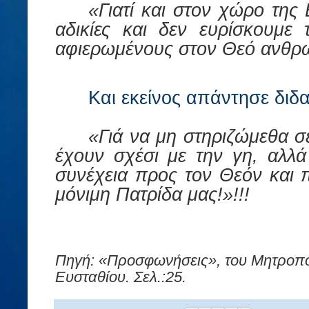
«Γιατί
και
στον
χώρο
της
αδικίες
και
δεν
ευρίσκουμε
αφιερωμένους
στον
Θεό
ανθρ
Και εκείνος απάντησε
διδ
«
Γιά
να μη στηριζώμεθα σ
έχουν σχέσι με την γη, αλλ
συνέχεια προς τον Θεόν και 
μόνιμη Πατρίδα μας!»!!!
Πηγή
: «
Προσφωνήσεις»
,
του
Μητροπο
Ευσταθίου
. Σελ.:25.