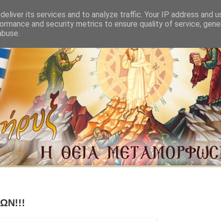
eliver its services and to analyze traffic. Your IP address and 
ormance and security metrics to ensure quality of service, gen
abuse.
ΩΝ!!!