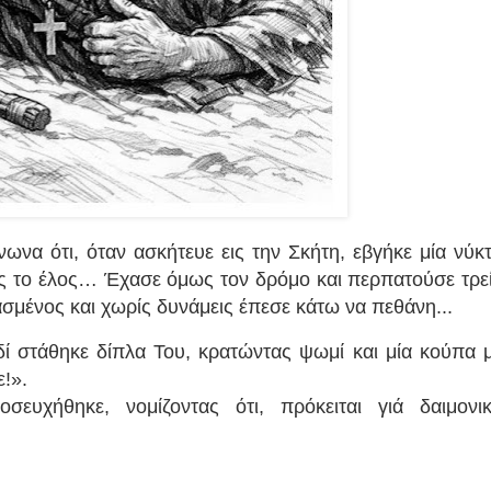
ωνα ότι, όταν ασκήτευε εις την Σκήτη, εβγήκε μία νύκ
ος το έλος… Έχασε όμως τον δρόμο και περπατούσε τρε
ρασμένος και χωρίς δυνάμεις έπεσε κάτω να πεθάνη...
ιδί στάθηκε δίπλα Του, κρατώντας ψωμί και μία κούπα 
ε!».
σευχήθηκε, νομίζοντας ότι, πρόκειται γιά δαιμονι