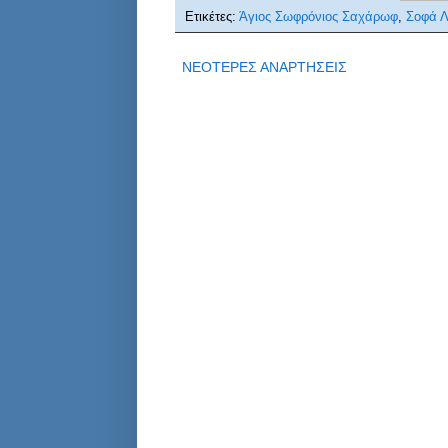
Ετικέτες:
Άγιος Σωφρόνιος Σαχάρωφ
,
Σοφά Λ
ΝΕΟΤΕΡΕΣ ΑΝΑΡΤΗΣΕΙΣ