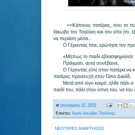
<<Κάποιος πατέρας, που το παι
Ιάκωβο τον Τσαλίκη και του είπε ότι, 
να περάση μέσα...
Ο Γέροντας τότε, ερώτησε τον πρ
«Μήπως το παιδί εβλασφημούσε το
Πράγματι, αυτό συνέβαινε.
Ο Γέροντας είπε στον πατέρα να κ
πατέρες προσευχή στον Όσιο Δαυΐδ.
Μετά από λίγο καιρό, ήλθε πάλι ο 
παιδί του, πάλι στον ύπνο του, να του
at
Ιανουαρίου 15, 2025
Ετικέτες:
Άγιος Ιάκωβος Τσαλίκης
ΝΕΟΤΕΡΕΣ ΑΝΑΡΤΗΣΕΙΣ