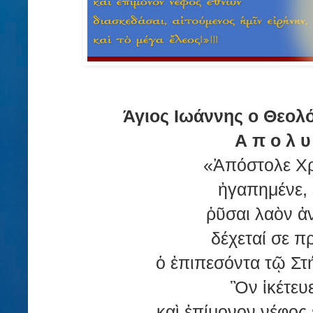
Άγιος Ιωάννης ο Θεολό
Α π ο λ υ 
«Ἀπόστολε Χ
ἠγαπημένε, 
ῥῦσαι λαὸν ἀ
δέχεταί σε π
ὁ ἐπιπεσόντα τῷ Στ
Ὃν ἱκέτευε
καὶ ἐπίμονον νέφος