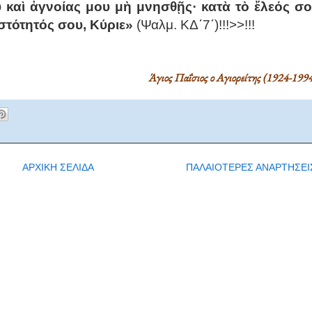
 καὶ ἀγνοίας μου μὴ μνησθῇς· κατὰ τὸ ἔλεός σ
στότητός σου, Κύριε»
(Ψαλμ. ΚΔ΄7΄)!!!>>!!!
Άγιος Παΐσιος ο Αγιορείτης (1924-1994
ΑΡΧΙΚΗ ΣΕΛΙΔΑ
ΠΑΛΑΙΟΤΕΡΕΣ ΑΝΑΡΤΗΣΕΙ