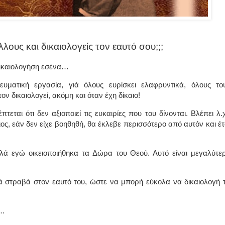
λους και δικαιολογείς τον εαυτό σου;;;
 δικαιολογήση εσένα…
ματική εργασία, γιά όλους ευρίσκει ελαφρυντικά, όλους το
τον δικαιολογεί, ακόμη και όταν έχη δίκαιο!
έπτεται ότι δεν αξιοποιεί τις ευκαιρίες που του δίνονται. Βλέπει λ.χ
διος, εάν δεν είχε βοηθηθή, θα έκλεβε περισσότερο από αυτόν και έτ
ά εγώ οικειοποιήθηκα τα Δώρα του Θεού. Αυτό είναι μεγαλύτε
ά στραβά στον εαυτό του, ώστε να μπορή εύκολα να δικαιολογή 
ι…