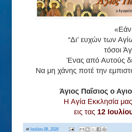
«Εάν
“Δι’ ευχών των Αγ
τόσοι Άγι
Ένας από Αυτούς δε
Να μη χάνης ποτέ την εμπιστο
Άγιος Παΐσιος ο Αγιο
Η Αγία Εκκλησία μας
εις τας
12 Ιουλίο
at
Ιουλίου 08, 2026