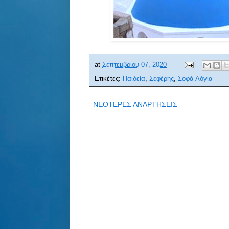
at
Σεπτεμβρίου 07, 2020
Ετικέτες:
Παιδεία
,
Σεφέρης
,
Σοφά Λόγια
ΝΕΟΤΕΡΕΣ ΑΝΑΡΤΗΣΕΙΣ