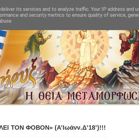
eliver its services and to analyze traffic. Your IP address and 
ormance and security metrics to ensure quality of service, gen
abuse.
ΕΙ ΤΟΝ ΦΟΒΟΝ» (Α’Ιωάνν.Δ’18’)!!!