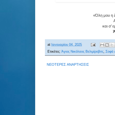
«Όλη μου η ζ
και σ’ 
Ά
at
Ιανουαρίου 04, 2025
Ετικέτες:
Άγιος Νικόλαος Βελιμίροβιτς
,
Σοφά 
ΝΕΟΤΕΡΕΣ ΑΝΑΡΤΗΣΕΙΣ